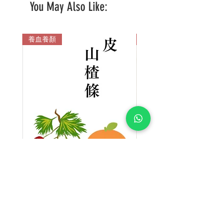
You May Also Like:
養血養顏
多色
椿華堂 陳皮山楂條【新產品】丨
Pao 泡溫杯陶瓷 Pao Ther
CHAFADO Mandarin Peel Hawthorn
Gum【New Product】
Regular Price
Sale Price
HK$88.00
HK$68.00