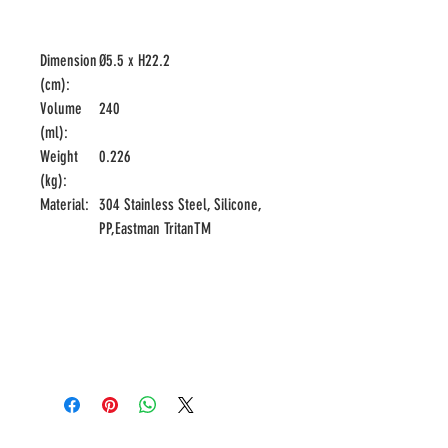
Dimension
Ø5.5 x H22.2
(cm):
Volume
240
(ml):
Weight
0.226
(kg):
Material:
304 Stainless Steel, Silicone,
PP,Eastman TritanTM