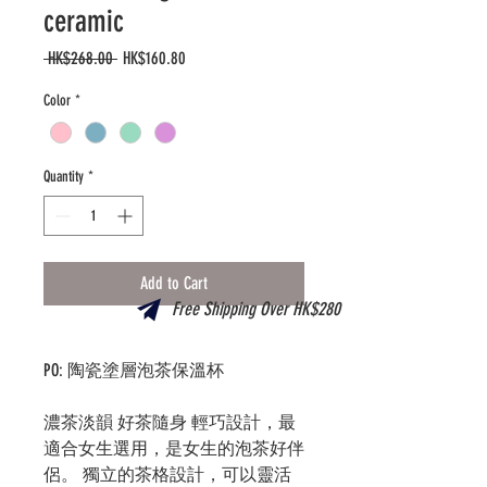
ceramic
Regular
Sale
 HK$268.00 
HK$160.80
Price
Price
Color
*
Quantity
*
Add to Cart
Free Shipping Over HK$280
PO: 陶瓷塗層泡茶保溫杯
濃茶淡韻 好茶隨身 輕巧設計，最
適合女生選用，是女生的泡茶好伴
侶。 獨立的茶格設計，可以靈活