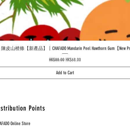
Quick View
皮山楂條【新產品】丨CHAFADO Mandarin Peel Hawthorn Gum【New Pr
Regular Price
Sale Price
HK$88.00
HK$68.00
Add to Cart
istribution Points
AFADO Online Store