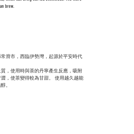
can brew.
縣常滑市，
西臨伊勢灣，起源於平安時代
土質，使用時與茶的丹寧產生反應，吸附
苦澀，使茶變得較為甘甜。
使用越久越能
越醇。