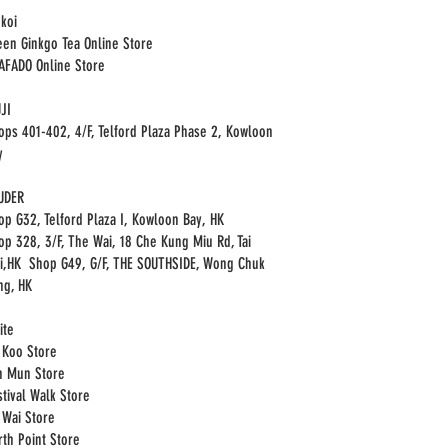
nkoi
een Ginkgo Tea Online Store
HAFADO Online Store
JI
ops 401-402, 4/F, Telford Plaza Phase 2, Kowloon
y
UDER
op G32, Telford Plaza I, Kowloon Bay, HK
op 328, 3/F, The Wai, 18 Che Kung Miu Rd, Tai
i,HK Shop G49, G/F, THE SOUTHSIDE, Wong Chuk
ng, HK
ite
i Koo Store
n Mun Store
stival Walk Store
i Wai Store
rth Point Store