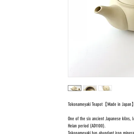
Tokonameyaki Teapot
【Made in Japan
One of the six ancient Japanese kilns, 
Heian period (AD1100).
Tokonameyaki has abundant iron minera