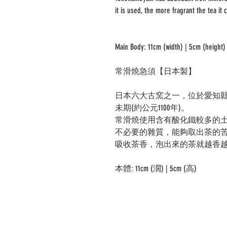
it is used, the more fragrant the tea it 
Main Body: 11cm (width) | 5cm (height)
常滑燒
急須
【
日本製
】
日本六大古窯之一，
位於
愛知
未期(約
公元
1100
年)
。
常滑燒使用含有酸化鐵較多的
不必要的雜質，能
夠
取出茶的
吸收茶香，泡出來的茶就越香
本體: 11cm (濶) | 5cm (高)