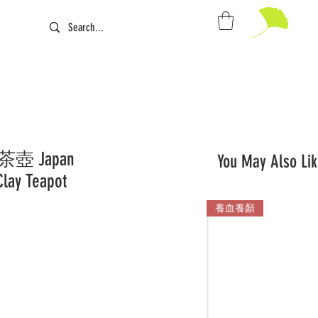
 Japan
You May Also Lik
lay Teapot
養血養顏
Sale
Price