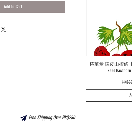
Add to Cart
椿華堂 陳皮山楂條【新產品
Peel Hawtho
Regul
HK$88
A
Free Shipping Over HK$280