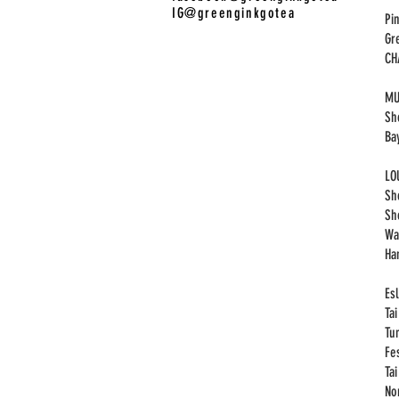
IG@greenginkgotea
Pi
Gr
​C
MU
Sh
Ba
LO
Sh
Sh
Wa
Ha
Esl
Ta
Tu
Fe
Ta
No