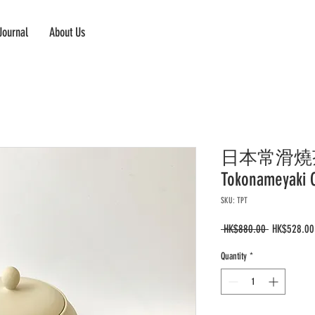
Journal
About Us
日本常滑燒茶壺
Tokonameyaki C
SKU: TPT
Regular
 HK$880.00 
HK$528.00
Price
Quantity
*