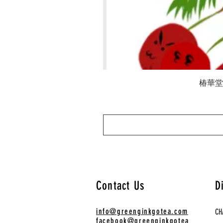
椿華堂 陳
Contact Us
D
info@greenginkgotea.com
CH
facebook@greenginkgotea