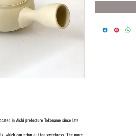
】
located in Aichi prefecture Tokoname since late
ls, which can bring out tea sweetness. The more