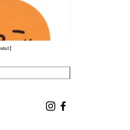
oduct】