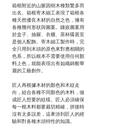
箱根附近的山脈因樹木種類繁多而
出名。箱根寄木細工表現了箱根各
種天然優良木材的自然之色，擁有
各種幾何形狀與圖案。鑲嵌圖案用
於盒子、抽屜、衣櫃、茶杯碟甚至
是個人配飾。寄木細工製作時，完
全只用到木頭的原色來對應相關的
色系，所以根本不需要使用任何顏
料上色，就能表現出有如織錦般華
麗的工藝創作。
匠人再根據木材的顏色和木紋走
向，組合各種不同顏色的木料，做
成匠人想要的紋樣。匠人必須確保
每一根木料都要裁切精確，拼接時
沒有太多誤差，這牽涉到匠人的經
驗和對各種木頭特性的知識。