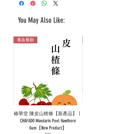
You May Also Like:
養血養顏
多色
椿華堂 陳皮山楂條【新產品】丨
Pao 泡溫杯陶瓷 Pao Ther
CHAFADO Mandarin Peel Hawthorn
Gum【New Product】