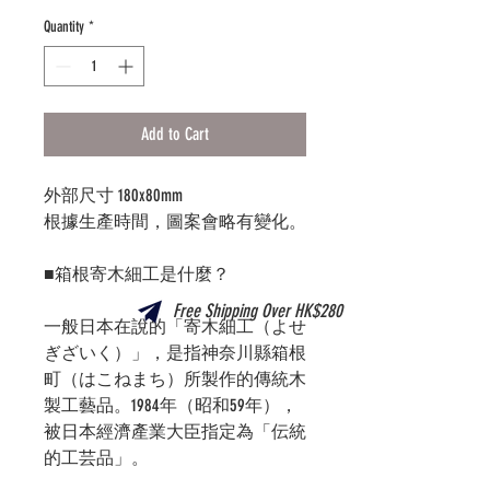
Quantity
*
Add to Cart
外部尺寸
180x80mm
根據生產時間，圖案會略有變化。
■
箱根寄木細工是什麼？
Free Shipping Over HK$280
一般日本在說的「寄木細工（よせ
ぎざいく）」，是指神奈川縣箱根
町（はこねまち）所製作的傳統木
製工藝品。
1984年（昭和59年），
被日本經濟產業大臣指定為「伝統
的工芸品」。