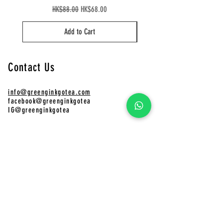
Regular Price
Sale Price
HK$88.00
HK$68.00
Add to Cart
Contact Us
info@greenginkgotea.com
facebook@greenginkgotea
IG@greenginkgotea
Distribution Points
CHAFADO Online Store
Pinkoi
Green Ginkgo Tea Online Store
​CHAFADO Online Store